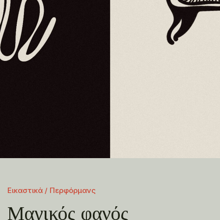
Εικαστικά / Περφόρμανς
Μαγικός φανός