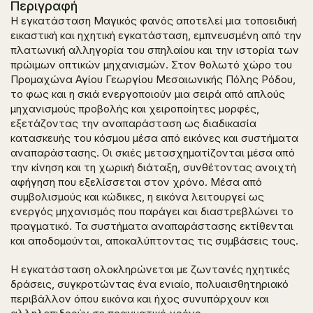
Περιγραφή
Η εγκατάσταση
Μαγικός φανός
αποτελεί μια τοποειδική
εικαστική και ηχητική εγκατάσταση, εμπνευσμένη από την
πλατωνική αλληγορία του σπηλαίου και την ιστορία των
πρώιμων οπτικών μηχανισμών. Στον θολωτό χώρο του
Προμαχώνα Αγίου Γεωργίου Μεσαιωνικής Πόλης Ρόδου,
το φως και η σκιά ενεργοποιούν μια σειρά από απλούς
μηχανισμούς προβολής και χειροποίητες μορφές,
εξετάζοντας την αναπαράσταση ως διαδικασία
κατασκευής του κόσμου μέσα από εικόνες και συστήματα
αναπαράστασης. Οι σκιές μετασχηματίζονται μέσα από
την κίνηση και τη χωρική διάταξη, συνθέτοντας ανοιχτή
αφήγηση που εξελίσσεται στον χρόνο. Μέσα από
συμβολισμούς και κώδικες, η εικόνα λειτουργεί ως
ενεργός μηχανισμός που παράγει και διαστρεβλώνει το
πραγματικό. Τα συστήματα αναπαράστασης εκτίθενται
και αποδομούνται, αποκαλύπτοντας τις συμβάσεις τους.
Η εγκατάσταση ολοκληρώνεται με ζωντανές ηχητικές
δράσεις, συγκροτώντας ένα ενιαίο, πολυαισθητηριακό
περιβάλλον όπου εικόνα και ήχος συνυπάρχουν και