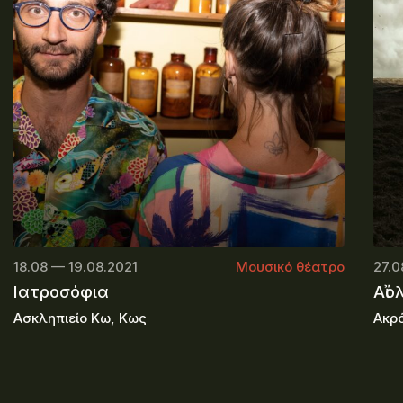
18.08 — 19.08.2021
Μουσικό θέατρο
27.0
Ιατροσόφια
Αἴο
Ασκληπιείο Κω, Κως
Ακρ