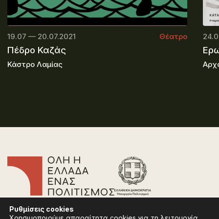
19.07 — 20.07.2021
Θέατρο
24.0
Πέδρο Καζάς
Ερω
Κάστρο Λαμίας
Αρχ
Επικοινωνία
Ρυθμίσεις
cookies
Συχνές Ερωτήσεις
Χρησιμοποιούμε απαραίτητα cookies για τη λειτουργία