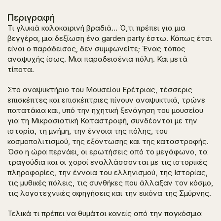
Περιγραφή
Τι γλυκιά καλοκαιρινή βραδιά… Ό,τι πρέπει για μια
βεγγέρα, μια δεξίωση ένα
garden
party
έστω. Κάπως έτσι
είναι ο παράδεισος, δεν συμφωνείτε; Ένας τόπος
αναψυχής ίσως. Μια παραδεισένια πόλη. Και μετά
τίποτα.
Στο αναψυκτήριο του Μουσείου Ερέτριας, τέσσερις
επισκέπτες και επισκέπτριες πίνουν αναψυκτικά, τρώνε
πατατάκια και, υπό την ηχητική ξενάγηση του μουσείου
για τη Μικρασιατική Καταστροφή, συνδέονται με την
ιστορία, τη μνήμη, την έννοια της πόλης, του
κοσμοπολιτισμού, της εξόντωσης και της καταστροφής.
Όσο η ώρα περνάει, οι ερωτήσεις από το μεγάφωνο, τα
τραγούδια και οι χοροί εναλλάσσονται με τις ιστορικές
πληροφορίες, την έννοια του ελληνισμού, της Ιστορίας,
τις μυθικές πόλεις, τις συνθήκες που άλλαξαν τον κόσμο,
τις λογοτεχνικές αφηγήσεις και την εικόνα της Σμύρνης.
Τελικά τι πρέπει να θυμάται κανείς από την παγκόσμια