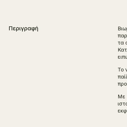
Περιγραφή
Βιω
παρ
τα 
Κατ
ειπ
Το 
παί
προ
Με 
ιστ
εκφ