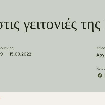
στις γειτονιές τη
ρομηνίες
Χώρ
09 — 15.09.2022
Αρχ
Κοιν
ς