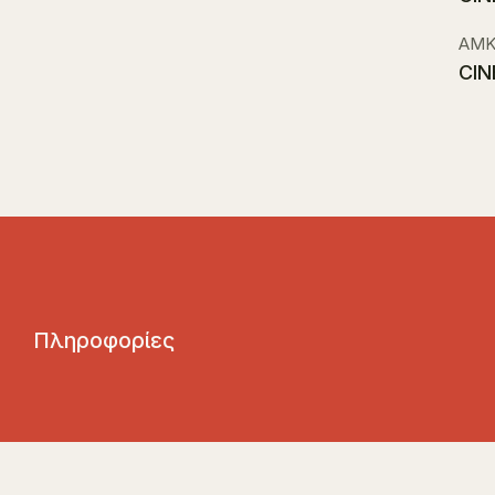
ΑΜΚ
CIN
Π
λ
η
ρ
ο
φ
ο
ρ
ί
ε
ς