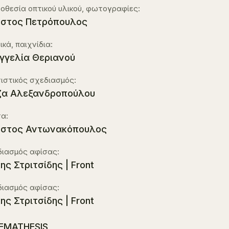
οθεσία οπτικού υλικού, φωτογραφίες:
στος Πετρόπουλος
ικά, παιχνίδια:
γγελία Θεριανού
ιστικός σχεδιασμός:
ζα Αλεξανδροπούλου
α:
ήστος Αντωνακόπουλος
διασμός αφίσας:
κης Στριτσίδης | Front
διασμός αφίσας:
κης Στριτσίδης | Front
EMATHESIS