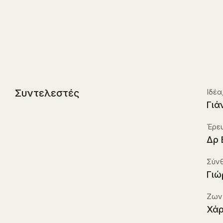
Συντελεστές
Ιδέα
Γιά
Έρευ
Δρ 
Σύνθ
Γιώ
Ζωντ
Χάρ