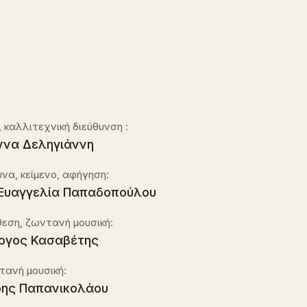
, καλλιτεχνική διεύθυνση :
ννα Δεληγιάννη
να, κείμενο, αφήγηση:
Ευαγγελία Παπαδοπούλου
εση, ζωντανή μουσική:
ργος Κασαβέτης
ανή μουσική:
ης Παπανικολάου