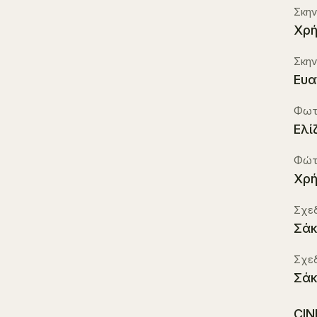
Σκην
Χρή
Σκην
Ευα
Φωτ
Ελί
Φώτ
Χρ
Σχε
Σά
Σχε
Σά
CIN