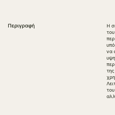
Περιγραφή
Η σ
του
περ
υπό
να 
υψη
περ
της
χρη
Λει
του
αλλ