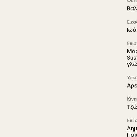
Φωτ
Βαλ
Εικα
Ιωά
Επισ
Μαρ
Sus
γλ
Υπεύ
Αρε
Κιν
Τζώ
Επί 
Δημ
Παπ