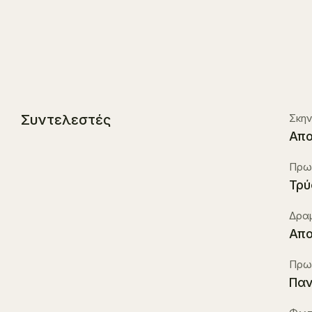
Συντελεστές
Σκην
Απο
Πρωτ
Τρυ
Δραμ
Απο
Πρωτ
Παν