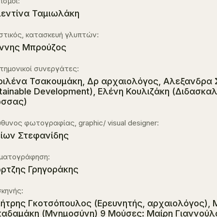
ισμοί:
εντίνα Ταμιωλάκη
στικός, κατασκευή γλυπτών:
ννης Μπρούζος
τημονικοί συνεργάτες:
ιλένα Τσακουμάκη, Δρ αρχαιολόγος, Αλεξανδρα Σ
tainable Development), Ελένη Κουλιζάκη (Διδασκ
ώσσας)
θυνος φωτογραφίας, graphic/ visual designer:
ίων Στεφανίδης
ηματογράφηση:
ρτζης Γρηγοράκης
σκηνής:
ήτρης Γκοτσόπουλος (Eρευνητής, αρχαιολόγος), 
αδαμάκη (Μνημοσύνη) 9 Mούσες: Μαίρη Γιαννούλ