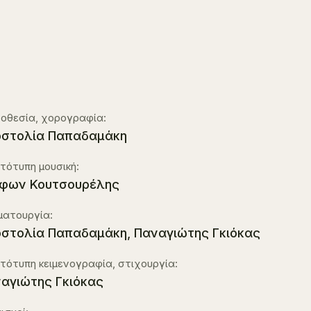
οθεσία, χορογραφία:
στολία Παπαδαμάκη
ότυπη μουσική:
́φων Κουτσουρέλης
ατουργία:
στολία Παπαδαμάκη, Παναγιώτης Γκιόκας
ότυπη κειμενογραφία, στιχουργία:
αγιώτης Γκιόκας