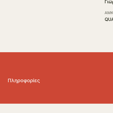
Γιώ
ΑΜΚ
QUA
Π
λ
η
ρ
ο
φ
ο
ρ
ί
ε
ς