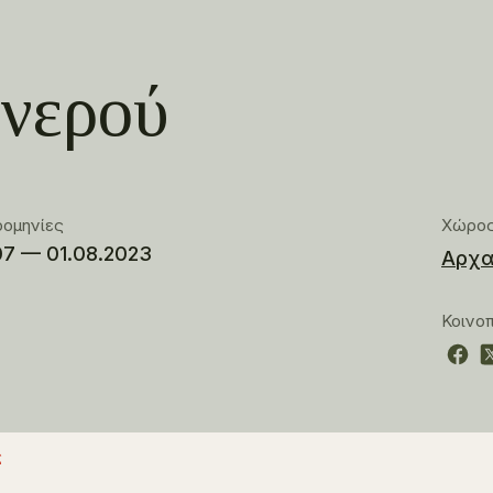
 νερού
ρομηνίες
Χώρο
07 — 01.08.2023
Αρχα
Κοινο
ς