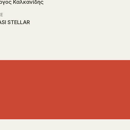
ργος Καλκανίδης
Ε
SI STELLAR