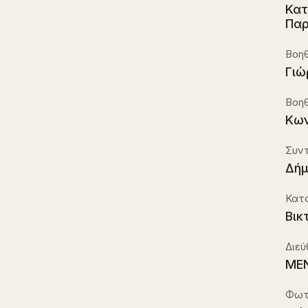
Κατ
Παρ
Βοηθ
Γιώ
Βοη
Κων
Συν
Δήμ
Κατ
Βικ
Διε
MEN
Φωτ