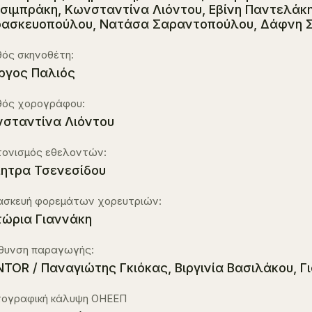
σιμπράκη, Κωνσταντίνα Λιόντου, Εβίνη Παντελάκ
ασκευοπούλου, Νατάσα Σαραντοπούλου, Δάφνη 
ός σκηνοθέτη:
ργος Παλιός
θός χορογράφου:
σταντίνα Λιόντου
τονισμός εθελοντών:
ητρα Τσενεσίδου
ασκευή φορεμάτων χορευτριών:
τώρια Γιαννάκη
ύθυνση παραγωγής:
TOR / Παναγιώτης Γκιόκας, Βιργινία Βασιλάκου, 
ογραφική κάλυψη ΟΗΕΕΠ