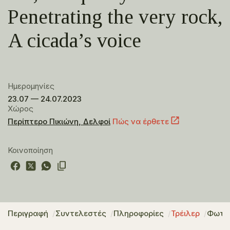
Penetrating the very rock,
A cicada’s voice
Ημερομηνίες
23.07 — 24.07.2023
Χώρος
Περίπτερο Πικιώνη, Δελφοί
Πώς να έρθετε
Κοινοποίηση
Περιγραφή
Συντελεστές
Πληροφορίες
Τρέιλερ
Φωτο