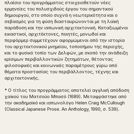
πλαίσιο του προγράμματος στοιχειοθετούν νέες
ερμηνείες του πολυσχιδούς έργου του σημαντικού
δημιουργού, στο οποίο συχνά η νεωτερικότητα και ο
σεβασμός για τη φύση διασταυρώνονται με τη λαϊκή
παράδοση και την ιαπωνική αρχιτεκτονική. Καταξιωμένοι
εικαστικοί, αρχιτέκτονες, ποιητές, μονωδοί και
περφόρμερ συμμετέχουν αφορμώμενοι από την ιστορία
του αρχιτεκτονικού μνημείου, τοποσήμου της περιοχής,
και το φυσικό τοπίο των Δελφών, με σκοπό την ανάδειξη
κρίσιμων περιβαλλοντικών ζητημάτων, θέτοντας
φιλοσοφικές και κοινωνικές παραμέτρους γύρω από
θέματα προστασίας του περιβάλλοντος, τέχνης και
αρχιτεκτονικής.
* Ο τίτλος του προγράμματος αποτελεί αγγλική απόδοση
χαϊκού του Ματσούο Μπασό (1689). Μεταφράστηκε από
την ακαδημαϊκό και ιαπωνολόγο
Helen
Craig
McCullough
(
Classical
Japanese
Prose
.
An
Anthology
, 1990, σ. 539).