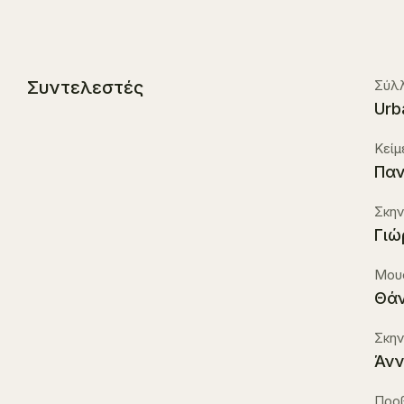
Συντελεστές
Σύλ
Urb
Κείμ
Παν
Σκην
Γιώ
Μουσ
Θάν
Σκην
Άνν
Προ