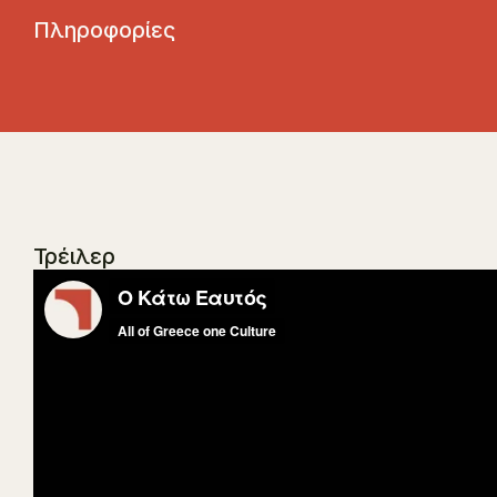
Π
λ
η
ρ
ο
φ
ο
ρ
ί
ε
ς
Τρέιλερ