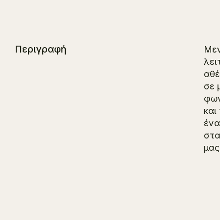
Περιγραφή
Μεν
λει
αθέ
σε 
φων
και
ένα
στα
μας