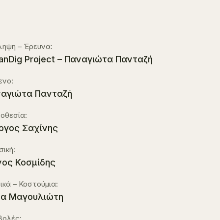
ληψη – Έρευνα:
anDig Project – Παναγιώτα Πανταζή
ενο:
αγιώτα Πανταζή
οθεσία:
ργος Σαχίνης
ική:
ος Κοσμίδης
ικά – Κοστούμια:
α Μαγουλιώτη
βολές: