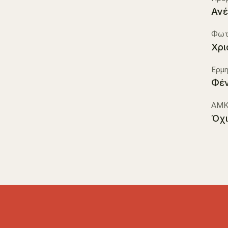
Ανέ
Φωτ
Χρι
Ερμη
Φέν
ΑΜΚ
Όχι