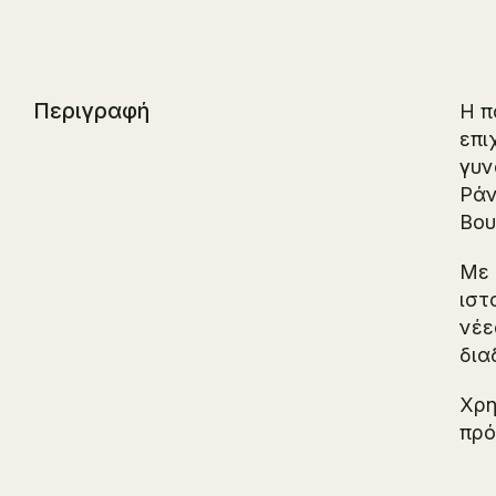
Περιγραφή
Η π
επι
γυν
Ράν
Βου
Με 
ιστ
νέε
δια
Χρη
πρό