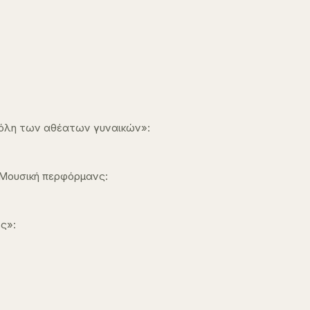
πόλη των αθέατων γυναικών»:
– Μουσική περφόρμανς:
ς»: