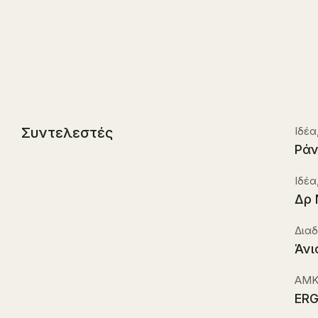
Συντελεστές
Ιδέα
Ράν
Ιδέα
Δρ 
Δια
Άνι
ΑΜΚ
ERG