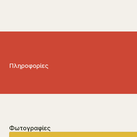
Π
λ
η
ρ
ο
φ
ο
ρ
ί
ε
ς
Φωτογραφίες