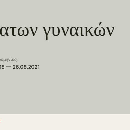
έατων γυναικών
ρομηνίες
08 — 26.08.2021
ς