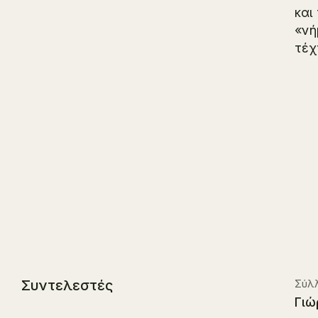
και
«νή
τέχ
Συντελεστές
Σύλλ
Γιώ