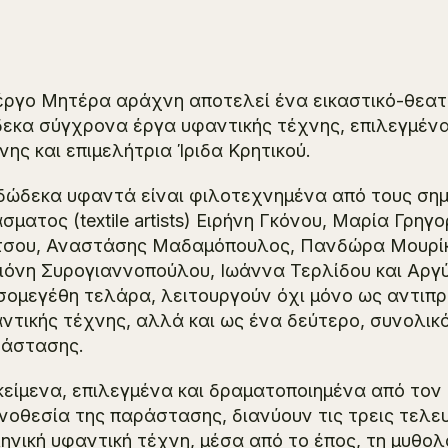
έργο
Μητέρα αράχνη
αποτελεί ένα εικαστικό-θεατ
εκα σύγχρονα έργα υφαντικής τέχνης, επιλεγμένα 
νης και επιμελήτρια Ίριδα Κρητικού.
δώδεκα υφαντά είναι φιλοτεχνημένα από τους σημ
σματος (textile artists) Ειρήνη Γκόνου, Μαρία Γρη
σου, Αναστάσης Μαδαμόπουλος, Πανδώρα Μουρίκη
ιόνη Συρογιαννοπούλου, Ιωάννα Τερλίδου και Αργ
σομεγέθη τελάρα, λειτουργούν όχι μόνο ως αντιπ
ντικής τέχνης, αλλά και ως ένα δεύτερο, συνολικό
άστασης.
κείμενα, επιλεγμένα και δραματοποιημένα από τον 
νοθεσία της παράστασης, διανύουν τις τρεις τελευ
ηνική υφαντική τέχνη, μέσα από το έπος, τη μυθολ