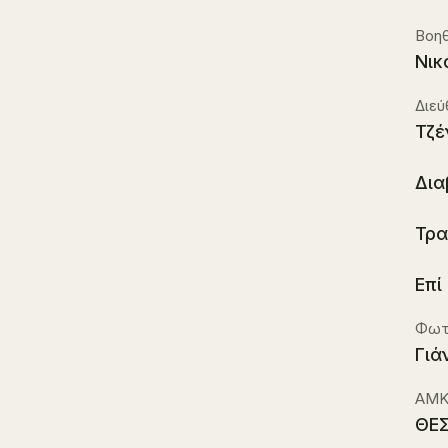
Βοηθ
Νικ
Διε
Τζέ
Δια
Τρα
Επί
Φωτ
Γιά
ΑΜΚ
ΘΕΣ