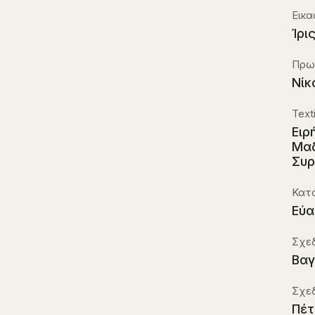
Εικα
Ίρι
Πρωτ
Νίκ
Texti
Ειρ
Μαδ
Συρ
Κατα
Εύα
Σχε
Βαγ
Σχε
Πέτ