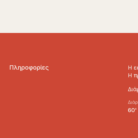
Π
λ
η
ρ
ο
φ
ο
ρ
ί
ε
ς
Η ε
Η π
Διά
Διάρ
60'