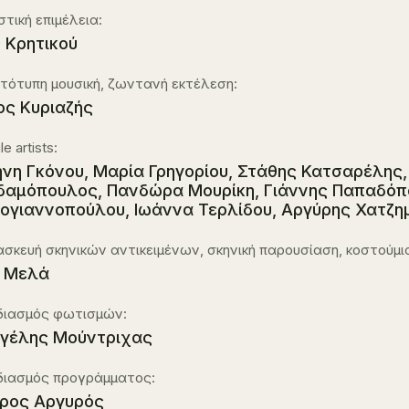
στική επιμέλεια:
ς Κρητικού
ότυπη μουσική, ζωντανή εκτέλεση:
ος Κυριαζής
le artists:
ήνη Γκόνου, Μαρία Γρηγορίου, Στάθης Κατσαρέλης
αμόπουλος, Πανδώρα Μουρίκη, Γιάννης Παπαδόπου
ογιαννοπούλου, Ιωάννα Τερλίδου, Αργύρης Χατζ
σκευή σκηνικών αντικειμένων, σκηνική παρουσίαση, κοστούμι
 Μελά
διασμός φωτισμών:
γέλης Μούντριχας
διασμός προγράμματος:
ρος Αργυρός