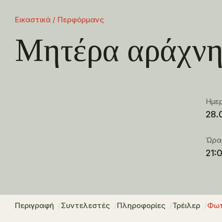
Εικαστικά / Περφόρμανς
Μητέρα αράχν
Ημε
28.
Ώρα
21:
Περιγραφή
Συντελεστές
Πληροφορίες
Τρέιλερ
Φωτ