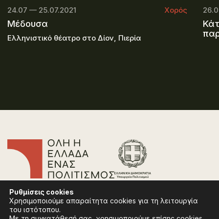
24.07 — 25.07.2021
Χορός
26.0
Μέδουσα
Κάτ
πα
Ελληνιστικό θέατρο στο Δίον, Πιερία
Επικοινωνία
Ρυθμίσεις
cookies
Συχνές Ερωτήσεις
Χρησιμοποιούμε απαραίτητα cookies για τη λειτουργία
Πολιτική Απορρήτου
του ιστότοπου.
Όροι Χρήσης
Με τη συγκατάθεσή σας, χρησιμοποιούμε επίσης cookies