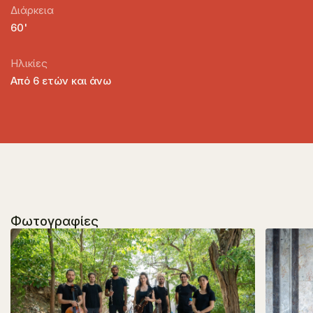
Διάρκεια
60'
Ηλικίες
Από 6 ετών και άνω
Φωτογραφίες