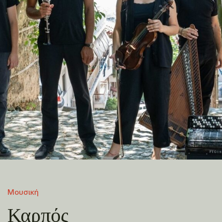
Μουσική
Καρπός