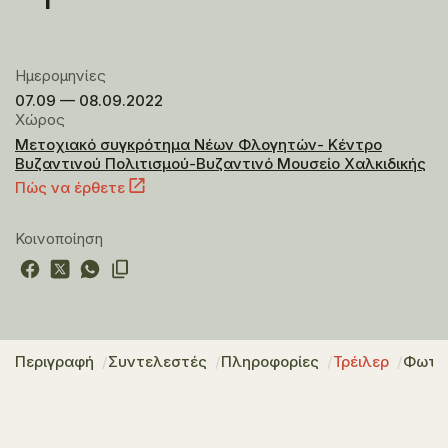
Ημερομηνίες
07.09 — 08.09.2022
Χώρος
Μετοχιακό συγκρότημα Νέων Φλογητών- Κέντρο
Βυζαντινού Πολιτισμού-Βυζαντινό Μουσείο Χαλκιδικής
Πώς να έρθετε
Κοινοποίηση
Περιγραφή
Συντελεστές
Πληροφορίες
Τρέιλερ
Φωτο