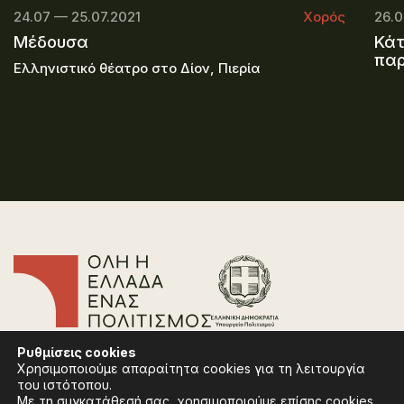
24.07 — 25.07.2021
Χορός
26.0
Μέδουσα
Κάτ
πα
Ελληνιστικό θέατρο στο Δίον, Πιερία
Επικοινωνία
Ρυθμίσεις
cookies
Συχνές Ερωτήσεις
Χρησιμοποιούμε απαραίτητα cookies για τη λειτουργία
Πολιτική Απορρήτου
του ιστότοπου.
Όροι Χρήσης
Με τη συγκατάθεσή σας, χρησιμοποιούμε επίσης cookies