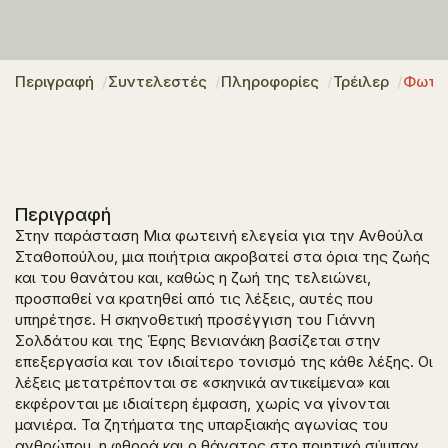
Περιγραφή
Συντελεστές
Πληροφορίες
Τρέιλερ
Φωτο
Περιγραφή
Στην παράσταση
Μια φωτεινή ελεγεία για την Ανθούλα
Σταθοπούλου
, μια ποιήτρια ακροβατεί στα όρια της ζωής
και του θανάτου και, καθώς η ζωή της τελειώνει,
προσπαθεί να κρατηθεί από τις λέξεις, αυτές που
υπηρέτησε. Η σκηνοθετική προσέγγιση του Γιάννη
Σολδάτου και της Έφης Βενιανάκη βασίζεται στην
επεξεργασία και τον ιδιαίτερο τονισμό της κάθε λέξης. Οι
λέξεις μετατρέπονται σε «σκηνικά αντικείμενα» και
εκφέρονται με ιδιαίτερη έμφαση, χωρίς να γίνονται
μανιέρα. Τα ζητήματα της υπαρξιακής αγωνίας του
ανθρώπου, η φθορά και ο θάνατος στο ποιητικό σύμπαν