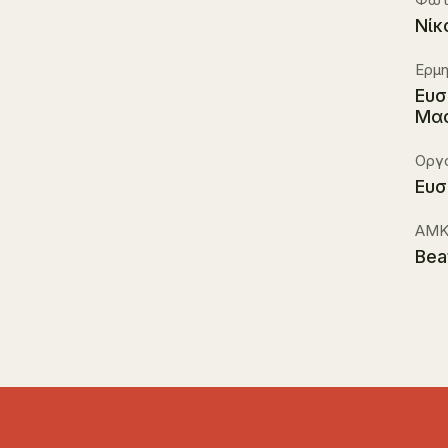
Νίκ
Ερμ
Ευσ
Μασ
Οργ
Ευσ
ΑΜΚ
Bea