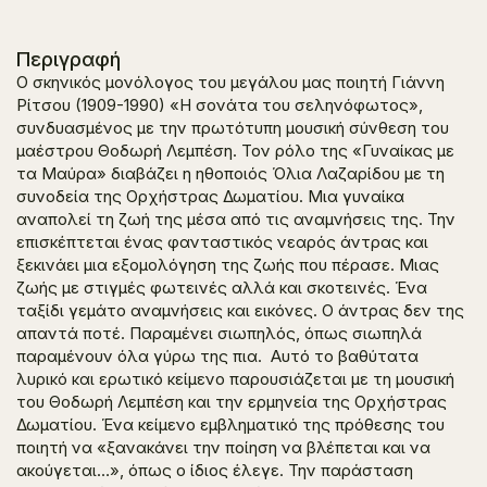
Περιγραφή
Ο σκηνικός μονόλογος του μεγάλου μας ποιητή Γιάννη
Ρίτσου (1909-1990)
«Η σονάτα του σεληνόφωτος»
,
συνδυασμένος με την πρωτότυπη μουσική σύνθεση του
μαέστρου Θοδωρή Λεμπέση. Τον ρόλο της «
Γυναίκας με
τα Μαύρα»
διαβάζει η ηθοποιός Όλια Λαζαρίδου με τη
συνοδεία της Ορχήστρας Δωματίου. Μια γυναίκα
αναπολεί τη ζωή της μέσα από τις αναμνήσεις της. Την
επισκέπτεται ένας φανταστικός νεαρός άντρας και
ξεκινάει μια εξομολόγηση της ζωής που πέρασε. Μιας
ζωής με στιγμές φωτεινές αλλά και σκοτεινές. Ένα
ταξίδι γεμάτο αναμνήσεις και εικόνες. Ο άντρας δεν της
απαντά ποτέ. Παραμένει σιωπηλός, όπως σιωπηλά
παραμένουν όλα γύρω της πια. Αυτό το βαθύτατα
λυρικό και ερωτικό κείμενο παρουσιάζεται με τη μουσική
του Θοδωρή Λεμπέση και την ερμηνεία της Ορχήστρας
Δωματίου. Ένα κείμενο εμβληματικό της πρόθεσης του
ποιητή να «ξανακάνει την ποίηση να βλέπεται και να
ακούγεται…», όπως ο ίδιος έλεγε. Την παράσταση