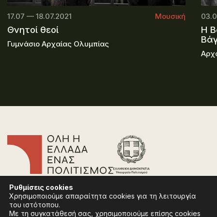
17.07 — 18.07.2021
Μουσική
03.0
Θνητοί θεοί
Η Β
Βάγ
Γυμνάσιο Αρχαίας Ολυμπίας
Αρχ
Επικοινωνία
Ρυθμίσεις
cookies
Συχνές Ερωτήσεις
Χρησιμοποιούμε απαραίτητα cookies για τη λειτουργία
Πολιτική Απορρήτου
του ιστότοπου.
Όροι Χρήσης
Με τη συγκατάθεσή σας, χρησιμοποιούμε επίσης cookies