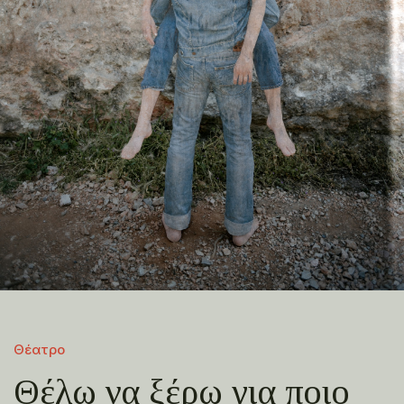
Θέατρο
Θέλω να ξέρω για ποιο