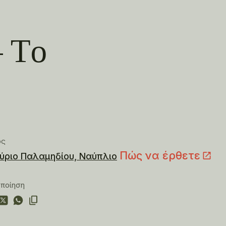
– Tο
ος
Πώς να έρθετε
ύριο Παλαμηδίου, Ναύπλιο
οποίηση