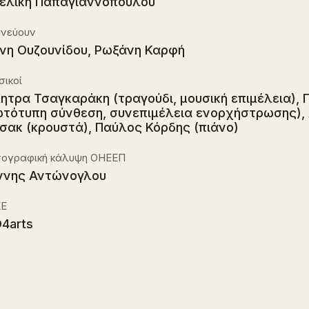
ελική Παπαγιαννοπούλου
ηνεύουν
νη Ουζουνίδου, Ρωξάνη Καρφή
ικοί
ητρα Τσαγκαράκη (τραγούδι, μουσική επιμέλεια), 
τότυπη σύνθεση, συνεπιμέλεια ενορχήστρωσης), 
σακ (κρουστά), Παύλος Κόρδης (πιάνο)
ογραφική κάλυψη ΟΗΕΕΠ
ννης Αντώνογλου
Ε
4arts