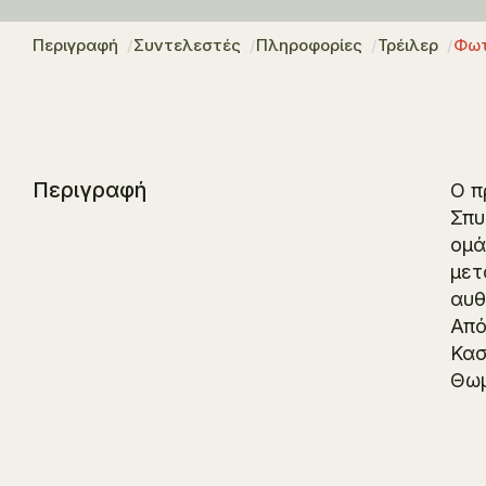
Περιγραφή
Συντελεστές
Πληροφορίες
Τρέιλερ
Φωτ
Περιγραφή
Ο π
Σπυ
ομά
μετ
αυθ
Από
Κασ
Θωμ