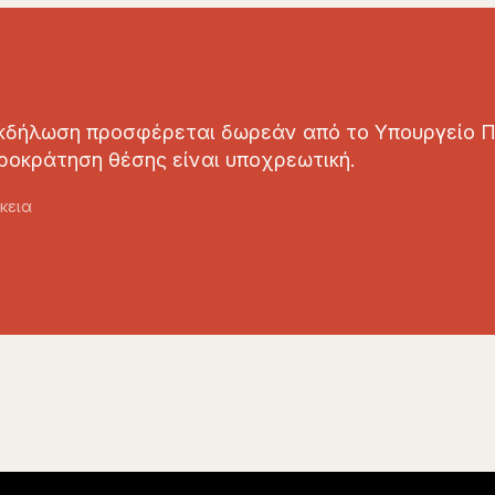
κδήλωση προσφέρεται δωρεάν από το Υπουργείο Π
ροκράτηση θέσης είναι υποχρεωτική.
κεια