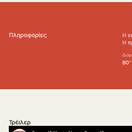
Π
λ
η
ρ
ο
φ
ο
ρ
ί
ε
ς
Η ε
Η π
Διάρ
80'
Τρέιλερ