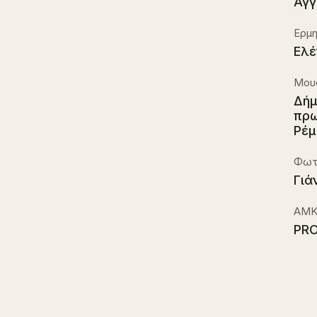
Αγγ
Ερμ
Ελέ
Μουσ
Δήμ
πρω
Ρέμ
Φωτ
Γιά
ΑΜΚ
PRO