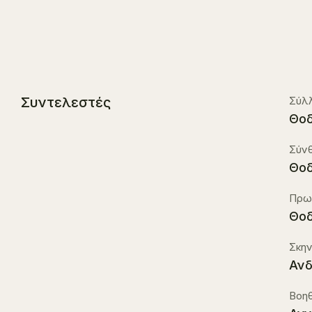
Συντελεστές
Σύλ
Θοδ
Σύνθ
Θοδ
Πρωτ
Θοδ
Σκην
Ανδ
Βοη