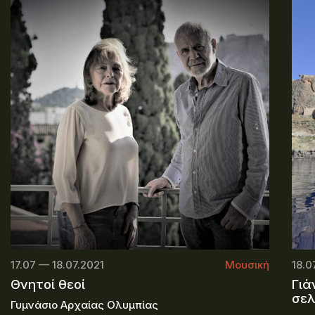
17.07 — 18.07.2021
Μουσική
18.0
Θνητοί θεοί
Γιά
σε
Γυμνάσιο Αρχαίας Ολυμπίας