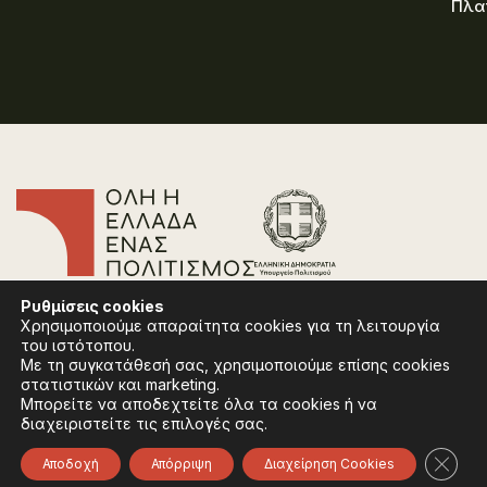
Πλα
Επικοινωνία
Ρυθμίσεις
cookies
Συχνές Ερωτήσεις
Χρησιμοποιούμε απαραίτητα cookies για τη λειτουργία
Πολιτική Απορρήτου
του ιστότοπου.
Όροι Χρήσης
Με τη συγκατάθεσή σας, χρησιμοποιούμε επίσης cookies
Πολιτική Cookies
στατιστικών και marketing.
Μπορείτε να αποδεχτείτε όλα τα cookies ή να
διαχειριστείτε τις επιλογές σας.
Ακολουθήστε:
Instagram
Facebook
Κλείσ
Αποδοχή
Απόρριψη
Διαχείρηση Cookies