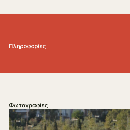
Π
λ
η
ρ
ο
φ
ο
ρ
ί
ε
ς
Φωτογραφίες