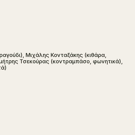
αγούδι), Μιχάλης Κονταξάκης (κιθάρα,
ημήτρης Τσεκούρας (κοντραμπάσο, φωνητικά),
τά)