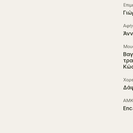
Επιμ
Γιώ
Αφή
Άνν
Μουσ
Βαγ
τρα
Κώσ
Χορε
Δάφ
ΑΜΚ
Enc