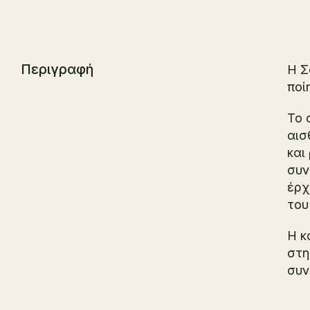
Περιγραφή
Η
Σ
ποί
Το 
αισ
και
συν
έρχ
του
Η κ
στη
συν