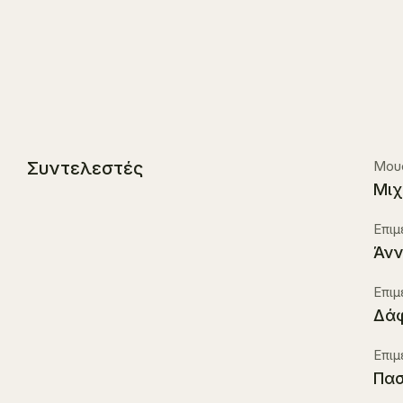
Συντελεστές
Μουσ
Μιχ
Επιμ
Άνν
Επιμ
Δάφ
Επιμ
Πασ