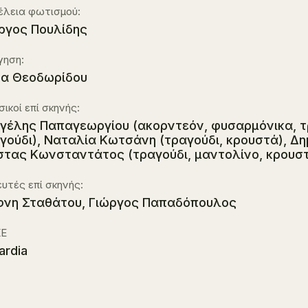
έλεια φωτισμού:
ργος Πουλίδης
γηση:
α Θεοδωρίδου
ικοί επί σκηνής:
γέλης Παπαγεωργίου (ακορντεόν, φυσαρμόνικα, τρ
γούδι), Ναταλία Κωτσάνη (τραγούδι, κρουστά), Δ
τας Κωνσταντάτος (τραγούδι, μαντολίνο, κρουσ
υτές επί σκηνής:
νη Σταθάτου, Γιώργος Παπαδόπουλος
Ε
ardia