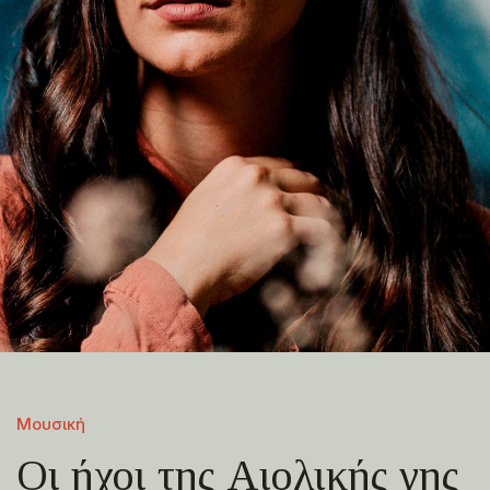
Μουσική
Οι ήχοι της Αιολικής γης