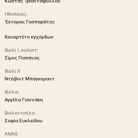
Κώστας Τριανταφύλλου
Ηθοποιός:
Έκτορας Γασπαράτος
Κουαρτέτο εγχόρδων
Βιολί I, σολίστ:
Σίμος Παπάνας
Βιολί II:
Ντέιβιντ Μπόγκοραντ
Βιόλα:
Αγγέλα Γιαννάκη
Βιολοντσέλο:
Σοφία Ευκλείδου
ΑΜΚΕ