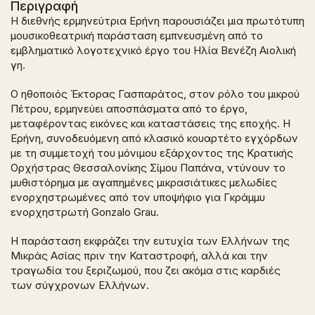
Περιγραφή
Η διεθνής ερμηνεύτρια Ερήνη παρουσιάζει μια πρωτότυπη
μουσικοθεατρική παράσταση εμπνευσμένη από το
εμβληματικό λογοτεχνικό έργο του Ηλία Βενέζη
Αιολική
γη
.
Ο ηθοποιός Έκτορας Γασπαράτος, στον ρόλο του μικρού
Πέτρου, ερμηνεύει αποσπάσματα από το έργο,
μεταφέροντας εικόνες και καταστάσεις της εποχής. Η
Ερήνη, συνοδευόμενη από κλασικό κουαρτέτο εγχόρδων
με τη συμμετοχή του μόνιμου εξάρχοντος της Κρατικής
Ορχήστρας Θεσσαλονίκης Σίμου Παπάνα, ντύνουν το
μυθιστόρημα με αγαπημένες μικρασιάτικες μελωδίες
ενορχηστρωμένες από τον υποψήφιο για Γκράμμυ
ενορχηστρωτή Gonzalo Grau.
Η παράσταση εκφράζει την ευτυχία των Ελλήνων της
Μικράς Ασίας πριν την Καταστροφή, αλλά και την
τραγωδία του ξεριζωμού, που ζει ακόμα στις καρδιές
των σύγχρονων Ελλήνων.