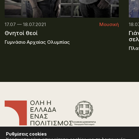
17.07 — 18.07.2021
Μουσική
18.0
Θνητοί θεοί
Γιά
σε
Γυμνάσιο Αρχαίας Ολυμπίας
Πλα
Επικοινωνία
Ρυθμίσεις
cookies
Συχνές Ερωτήσεις