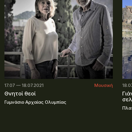
17.07 — 18.07.2021
Μουσική
18.0
Θνητοί θεοί
Γιά
σε
Γυμνάσιο Αρχαίας Ολυμπίας
Πλα