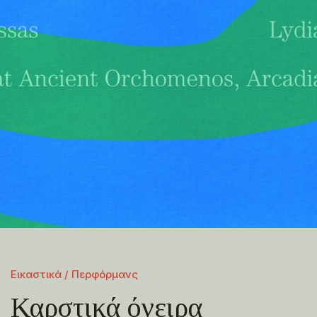
Εικαστικά / Περφόρμανς
Καρστικά όνειρα