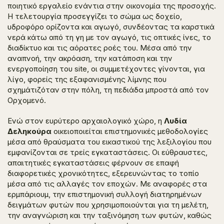
ποιητικό εργαλείο ενάντια στην οικονομία της προσοχής.
Η τελετουργία προσεγγίζει το σώμα ως δοχείο,
υδροφόρο ορίζοντα και αγωγό, συνδέοντας τα καρστικά
νερά κάτω από τη γη με τον αγωγό, τις οπτικές ίνες, το
διαδίκτυο και τις αόρατες ροές του. Μέσα από την
αναπνοή, την ακρόαση, την κατάποση και την
ενεργοποίηση του site, οι συμμετέχοντες γίνονται, για
λίγο, φορείς της εξαφανισμένης λίμνης που
σχημάτιζόταν στην πόλη, τη πεδιάδα μπροστά από τον
Ορχομενό.
Ενώ στον ευρύτερο αρχαιολογικό χώρο, η
Λυδία
Δεληκούρα
οικειοποιείται επιστημονικές μεθοδολογίες
μέσα από θραύσματα του εικαστικού της λεξιλογίου που
εμφανίζονται σε τρείς εγκαταστάσεις. Οι εύθραυστες,
απαιτητικές εγκαταστάσεις φέρνουν σε επαφή
διαφορετικές χρονικότητες, εξερευνώντας το τοπίο
μέσα από τις αλλαγές τον εποχών. Με αναφορές στα
ερμπάριουμ, την επιστημονική συλλογή διατηρημένων
δειγμάτων φυτών που χρησιμοποιούνται για τη μελέτη,
την αναγνώριση και την ταξινόμηση των φυτών, καθώς