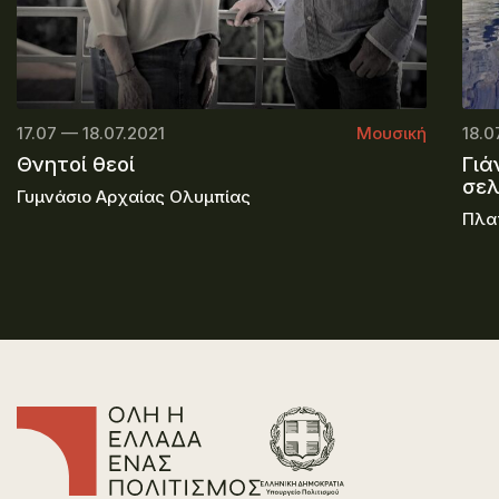
17.07 — 18.07.2021
Μουσική
18.0
Θνητοί θεοί
Γιά
σε
Γυμνάσιο Αρχαίας Ολυμπίας
Πλα