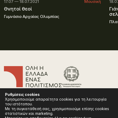
17.07 — 18.07.2021
Μουσική
18.0
Θνητοί θεοί
Γιά
σε
Γυμνάσιο Αρχαίας Ολυμπίας
Πλα
Επικοινωνία
Ρυθμίσεις
cookies
Συχνές Ερωτήσεις
Χρησιμοποιούμε απαραίτητα cookies για τη λειτουργία
Πολιτική Απορρήτου
του ιστότοπου.
Όροι Χρήσης
Με τη συγκατάθεσή σας, χρησιμοποιούμε επίσης cookies
Πολιτική Cookies
στατιστικών και marketing.