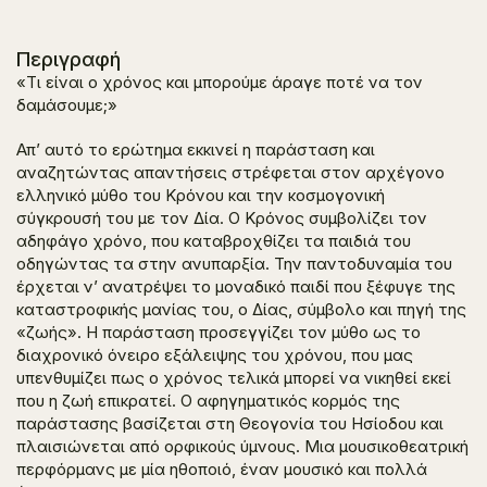
Περιγραφή
«Τι είναι ο χρόνος και μπορούμε άραγε ποτέ να τον
δαμάσουμε;»
Απ’ αυτό το ερώτημα εκκινεί η παράσταση και
αναζητώντας απαντήσεις στρέφεται στον αρχέγονο
ελληνικό μύθο του Κρόνου και την κοσμογονική
σύγκρουσή του με τον Δία. Ο Κρόνος συμβολίζει τον
αδηφάγο χρόνο, που καταβροχθίζει τα παιδιά του
οδηγώντας τα στην ανυπαρξία. Την παντοδυναμία του
έρχεται ν’ ανατρέψει το μοναδικό παιδί που ξέφυγε της
καταστροφικής μανίας του, ο Δίας, σύμβολο και πηγή της
«ζωής». Η παράσταση προσεγγίζει τον μύθο ως το
διαχρονικό όνειρο εξάλειψης του χρόνου, που μας
υπενθυμίζει πως ο χρόνος τελικά μπορεί να νικηθεί εκεί
που η ζωή επικρατεί. Ο αφηγηματικός κορμός της
παράστασης βασίζεται στη
Θεογονία
του Ησίοδου και
πλαισιώνεται από ορφικούς ύμνους. Μια μουσικοθεατρική
περφόρμανς με μία ηθοποιό, έναν μουσικό και πολλά